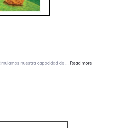
about
estimulamos nuestra capacidad de …
Read more
¡ENAMÓRATE
DE
LA
PINTURA
ESTE
SAN
VALENTÍN!