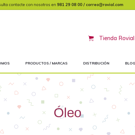
sulta contacte con nosotros en
981 29 08 00 / correo@rovial.com
Tienda Rovial
Header
Right
SOMOS
PRODUCTOS / MARCAS
DISTRIBUCIÓN
BLO
Óleo