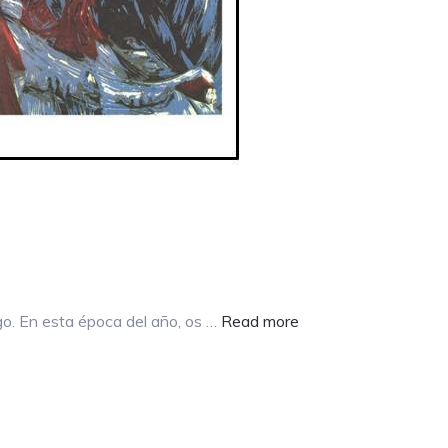
about
go. En esta época del año, os …
Read more
¡INSPÍRATE
EN
LA
NIEVE
Y