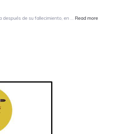
about
a después de su fallecimiento, en …
Read more
¡DESCUBRE
LAS
PINTURAS
MÁS
INSPIRADORA
DE
PAUL
GAUGUIN!