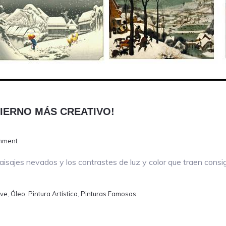
NVIERNO MÁS CREATIVO!
mment
aisajes nevados y los contrastes de luz y color que traen consi
eve
,
Óleo
,
Pintura Artística
,
Pinturas Famosas