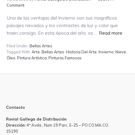
Comment
Una de las ventajas del Invierno son sus magníficos
paisajes nevados y los contrastes de luz y color que
about
traen consigo. En esta época del año, os …
Read more
¡INS
Filed Under:
Bellas Artes
EN
Tagged With:
Arte
,
Bellas Artes
,
Historia Del Arte
,
Invierno
,
Nieve
,
LA
Óleo
,
Pintura Artística
,
Pinturas Famosas
NIEV
Y
VIVE
TU
INVI
MÁS
Contacto
CREA
Rovial Gallega de Distribución
Dirección:
4ª Avda., Num 19 Parc. E-25 – PO.CO.MA.CO.
15190