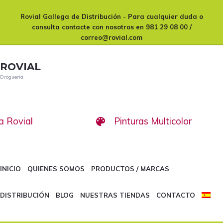
Skip
Skip
Rovial Gallega de Distribución
- Para cualquier duda o
to
to
consulta contacte con nosotros en
981 29 08 00 /
primary
content
correo@rovial.com
navigation
ROVIAL
Droguería
Main
navigation
a Rovial
Pinturas Multicolor
INICIO
QUIENES SOMOS
PRODUCTOS / MARCAS
DISTRIBUCIÓN
BLOG
NUESTRAS TIENDAS
CONTACTO