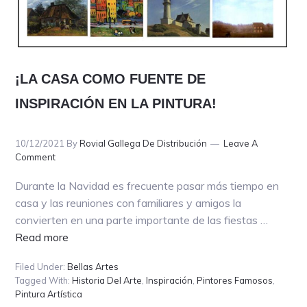
¡LA CASA COMO FUENTE DE
INSPIRACIÓN EN LA PINTURA!
10/12/2021
By
Rovial Gallega De Distribución
Leave A
Comment
Durante la Navidad es frecuente pasar más tiempo en
casa y las reuniones con familiares y amigos la
convierten en una parte importante de las fiestas …
about
Read more
¡LA
Filed Under:
Bellas Artes
CASA
Tagged With:
Historia Del Arte
,
Inspiración
,
Pintores Famosos
,
COMO
Pintura Artística
FUENTE