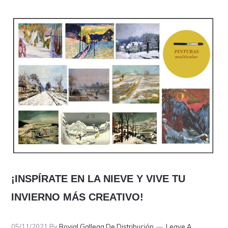
DE
INSPIRACIÓN
EN
LA
PINTURA!
¡INSPÍRATE EN LA NIEVE Y VIVE TU
INVIERNO MÁS CREATIVO!
05/11/2021
By
Rovial Gallega De Distribución
Leave A