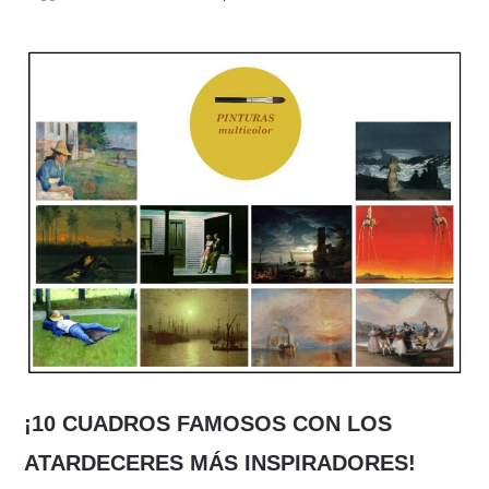
PINTUR
MÁS
TERRORÍ
ESTA
NOCHE
DE
HALLOW
¡10 CUADROS FAMOSOS CON LOS
ATARDECERES MÁS INSPIRADORES!