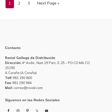
Page
Page
Page
1
2
3
Next Page »
MÁS
INSPIRADORAS
DE
PAUL
GAUGUIN!
Contacto
Rovial Gallega de Distribución
Dirección:
4ª Avda., Num 19 Parc. E-25 – PO.CO.MA.CO.
15190
A Coruña (A Coruña)
Telf:
981 290 800
Fax:
981 290 984
Mail:
correo@rovial.com
Síguenos en las Redes Sociales