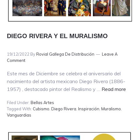
DIEGO RIVERA Y EL MURALISMO
19/12/2022
By
Rovial Gallega De Distribución
Leave A
Comment
Este mes de Diciembre se celebra el aniversario del
nacimiento del artista mexicano Diego Rivera (1886-
about
1957) , destacado pintor del Realismo y …
Read more
DIEG
Filed Under:
Bellas Artes
RIVE
Tagged With:
Cubismo
,
Diego Rivera
,
Inspiración
,
Muralismo
,
Y
Vanguardias
EL
MURA