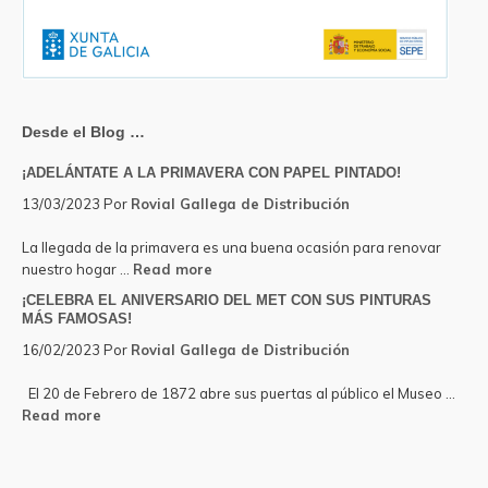
Desde el Blog …
¡ADELÁNTATE A LA PRIMAVERA CON PAPEL PINTADO!
13/03/2023
Por
Rovial Gallega de Distribución
La llegada de la primavera es una buena ocasión para renovar
about
nuestro hogar …
Read more
¡ADELÁNTATE
¡CELEBRA EL ANIVERSARIO DEL MET CON SUS PINTURAS
A
MÁS FAMOSAS!
LA
16/02/2023
Por
Rovial Gallega de Distribución
PRIMAVERA
CON
El 20 de Febrero de 1872 abre sus puertas al público el Museo …
PAPEL
about
Read more
PINTADO!
¡CELEBRA
EL
ANIVERSARIO