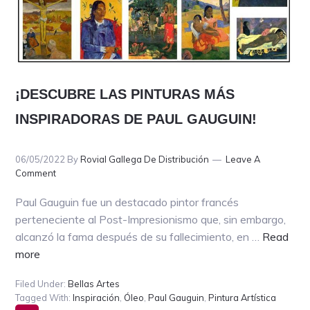
¡DESCUBRE LAS PINTURAS MÁS
INSPIRADORAS DE PAUL GAUGUIN!
06/05/2022
By
Rovial Gallega De Distribución
Leave A
Comment
Paul Gauguin fue un destacado pintor francés
perteneciente al Post-Impresionismo que, sin embargo,
alcanzó la fama después de su fallecimiento, en …
Read
about
more
¡DESCUBRE
Filed Under:
Bellas Artes
LAS
Tagged With:
Inspiración
,
Óleo
,
Paul Gauguin
,
Pintura Artística
PINTURAS