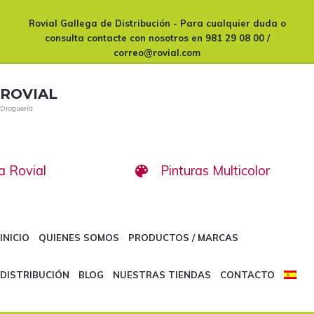
Skip
Skip
Rovial Gallega de Distribución
- Para cualquier duda o
to
to
consulta contacte con nosotros en
981 29 08 00 /
primary
content
correo@rovial.com
navigation
ROVIAL
Droguería
Main
navigation
a Rovial
Pinturas Multicolor
INICIO
QUIENES SOMOS
PRODUCTOS / MARCAS
DISTRIBUCIÓN
BLOG
NUESTRAS TIENDAS
CONTACTO