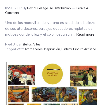
05/08/2022
By
Rovial Gallega De Distribución
Leave A
Comment
Una de las maravillas del verano es sin duda la belleza
de sus atardeceres, paisajes evocadores repletos de
about
matices donde la luz y el color juegan un …
Read more
¡10
Filed Under:
Bellas Artes
CUA
Tagged With:
Atardeceres
,
Inspiración
,
Pintura
,
Pintura Artística
FAMO
CON
LOS
ATAR
MÁS
INSP