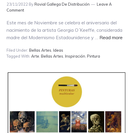
23/11/2022
By
Rovial Gallega De Distribución
Leave A
Comment
Este mes de Noviembre se celebra el aniversario del
nacimiento de la artista Georgia O´Keeffe, considerada
abou
madre del Modernismo Estadounidense y …
Read more
¡DE
Filed Under:
Bellas Artes
,
Ideas
EL
Tagged With:
Arte
,
Bellas Artes
,
Inspiración
,
Pintura
MOD
EST
A
TRA
DE
GEO
O
´KEE