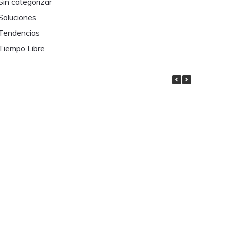
Sin categorizar
Soluciones
Tendencias
Tiempo Libre
EL LASUR, UN BUEN ALIADO EN
EL CUIDADO DE NUESTRA
MADERA DE EXTERIOR