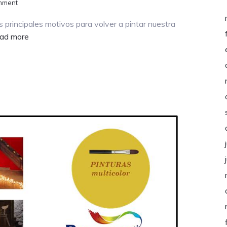
mment
 principales motivos para volver a pintar nuestra
about
ad more
¡ADIÓS
A
LAS
MANCHAS
CON
BRUGUER
ULTRA
RESIST!