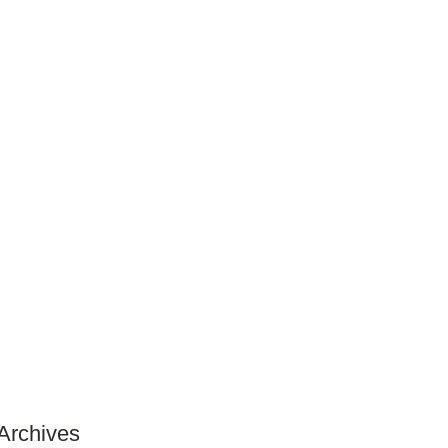
¿A DÓNDE TE GUSTARÍA VIAJAR
ESTE AÑO?
¡APROVECHA ESTOS DÍAS Y
PROTEGE TUS MUEBLES DE
MADERA DE EXTERIOR!
Archives