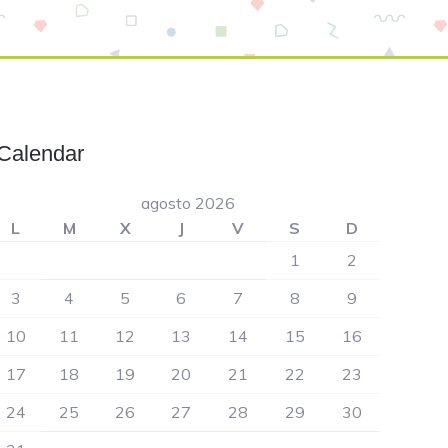
Calendar
Primary
Sidebar
agosto 2026
L
M
X
J
V
S
D
1
2
3
4
5
6
7
8
9
10
11
12
13
14
15
16
17
18
19
20
21
22
23
24
25
26
27
28
29
30