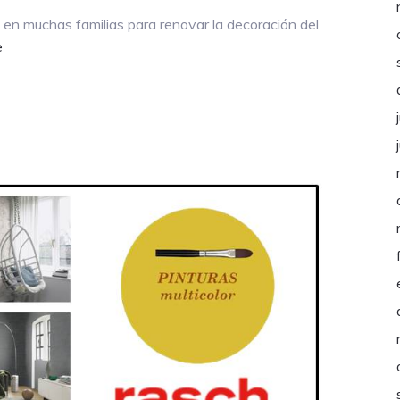
n muchas familias para renovar la decoración del
about
e
¡REVITALIZA
TU
HOGAR
CON
LOS
COLORES
MÁS
ALEGRES!