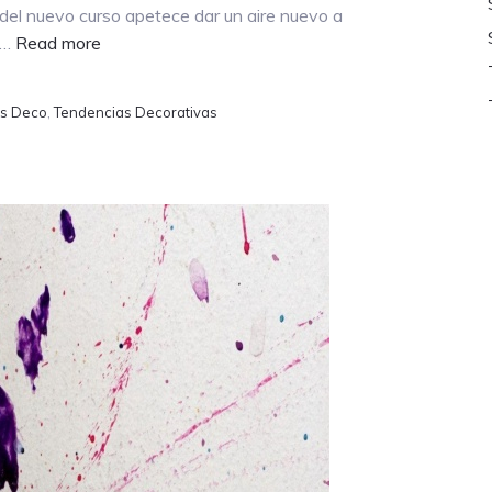
 del nuevo curso apetece dar un aire nuevo a
about
 …
Read more
¡DESCUBRE
LAS
as Deco
,
Tendencias Decorativas
TENDENCIAS
EN
DECORACIÓN
PARA
ESTE
OTOÑO-
INVIERNO
2022!