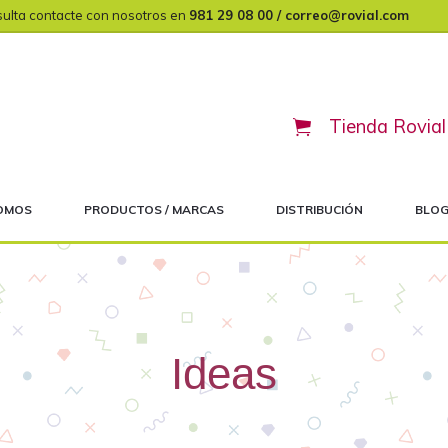
sulta contacte con nosotros en
981 29 08 00 / correo@rovial.com
Tienda Rovial
Header
Right
SOMOS
PRODUCTOS / MARCAS
DISTRIBUCIÓN
BLO
Ideas