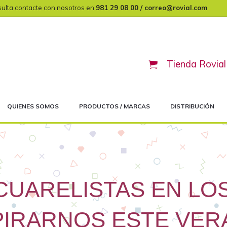
sulta contacte con nosotros en
981 29 08 00 / correo@rovial.com
Tienda Rovial
Header
Right
QUIENES SOMOS
PRODUCTOS / MARCAS
DISTRIBUCIÓN
ACUARELISTAS EN LO
PIRARNOS ESTE VER